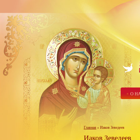
О Н
Главная
» Иаков Зеведеев
Иаков Зеведеев