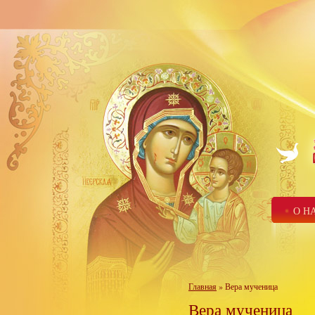
О Н
Главная
» Вера мученица
Вера мученица